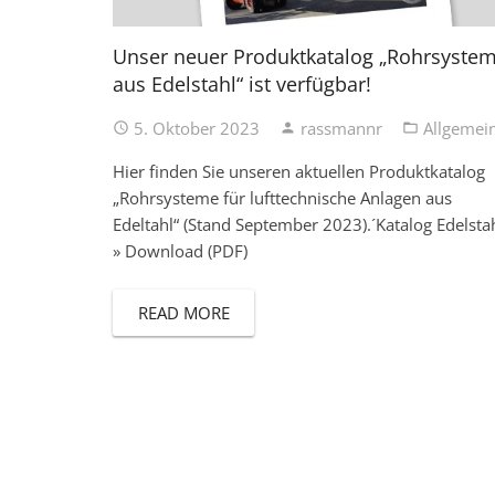
Unser neuer Produktkatalog „Rohrsyste
aus Edelstahl“ ist verfügbar!
5. Oktober 2023
rassmannr
Allgemei
access_time
person
folder_open
Hier finden Sie unseren aktuellen Produktkatalog
„Rohrsysteme für lufttechnische Anlagen aus
Edeltahl“ (Stand September 2023).´Katalog Edelsta
» Download (PDF)
READ MORE